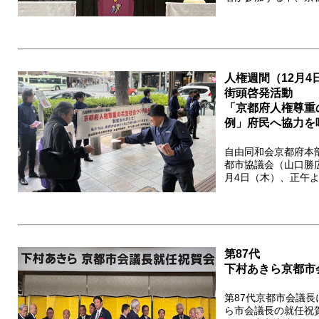
人権週間（12月4日
街頭啓発活動
「京都府人権尊重
例」府民へ協力を
自由同和会京都府本
都市協議会（山口勝広
月4日（木）、正午よ
第87代
下村あきら京都市
第87代京都市会議
ら市会議長の就任祝賀