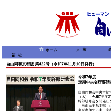
人権
ホーム
福祉
自由同和京都版 第422号（令和7年11月10日発行）
令和7年度
定期中央省庁要請
自由同和会中央本部で
（木）、令和7年度
幹部研修会を開催し
「自由民主党本部」に
名が参加する中、京都