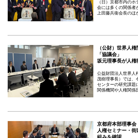
（日）京都市内の
会には多くの関係者
上田藤兵衞会長のほか
（公財）世界人権
「協議会」
坂元理事長が人権
公益財団法人世界人
茂樹理事長）では、令
センターの研究課題
関係機関や人権関係団
京都府本部理事会
人権セミナー・街
組みを確認