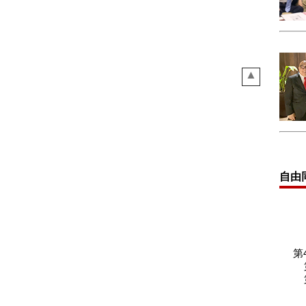
▲
自由
第