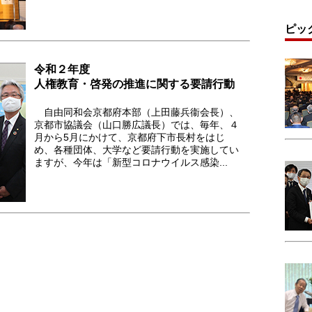
ピッ
令和２年度
人権教育・啓発の推進に関する要請行動
自由同和会京都府本部（上田藤兵衞会長）、
京都市協議会（山口勝広議長）では、毎年、４
月から5月にかけて、京都府下市長村をはじ
め、各種団体、大学など要請行動を実施してい
ますが、今年は「新型コロナウイルス感染...