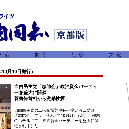
政治
教育
社会
文化
年10月10日発行）
自由民主党「志帥会」政治資金パーティ
ーを盛大に開催
菅義偉首相から激励挨拶
自由民主党の二階俊博幹事長が率いる二階派
「志帥会」では、令和2年10月7日（水）、都内
のホテルにて、政治資金パーティーを盛大に開
催されました...