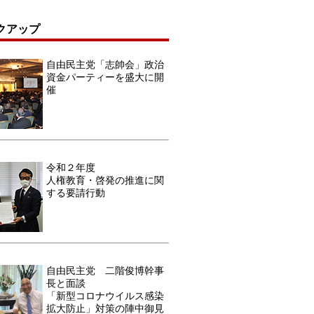
クアップ
自由民主党「志帥会」政治
資金パーティーを盛大に開
催
令和２年度
人権教育・啓発の推進に関
する要請行動
自由民主党 二階俊博幹事
長と面談
「新型コロナウイルス感染
拡大防止」対策の陣中御見