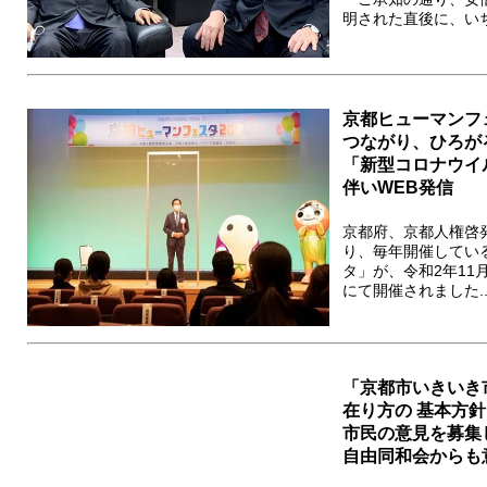
明された直後に、いち
京都ヒューマンフェ
つながり、ひろが
「新型コロナウイ
伴いWEB発信
京都府、京都人権啓
り、毎年開催してい
タ」が、令和2年11
にて開催されました..
「京都市いきいき
在り方の 基本方
市民の意見を募集
自由同和会からも