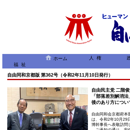
人権
ホーム
福祉
自由同和京都版 第362号（令和2年11月10日発行）
自由民主党 二階
「部落差別解消法
後のあり方につい
自由同和会京都府本
は、令和2年10月2
博幹事長へ表敬訪問
ご承知の通り、安倍