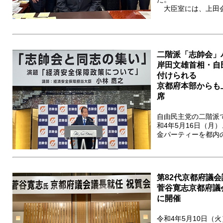
大臣室には、上田会長
二階派「志帥会」
岸田文雄首相・自
付けられる
京都府本部からも
席
自由民主党の二階派
和4年5月16日（月
金パーティーを都内の
第82代京都府議
菅谷寛志京都府議
に開催
令和4年5月10日（