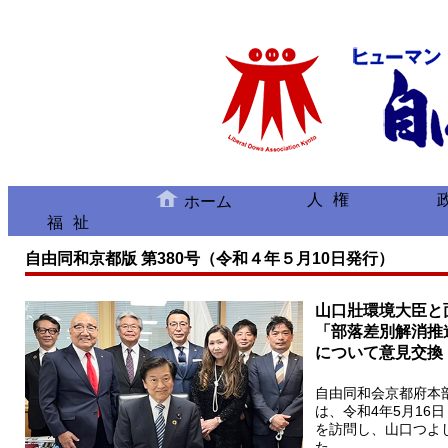
人権
ホーム
福祉
自由同和京都版 第380号（令和４年５月10日発行）
山口壯環境大臣と
「部落差別解消推
について意見交換
自由同和会京都府本
は、令和4年5月16
を訪問し、山口つよ
た。