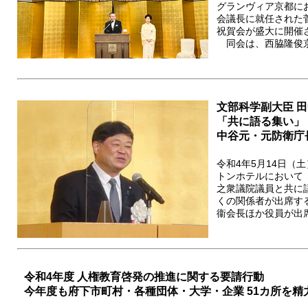
グランヴィア京都に
会議長に就任された
祝賀会が盛大に開催
同会は、西脇隆俊京都
文部科学副大臣 
「共に語る集い」
中谷元・元防衛庁
令和4年5月14日（
トンホテルにおいて
之衆議院議員と共に
くの関係者が出席す
衞会長ほか役員が出席
令和4年度 人権教育啓発の推進に関する要請行動
今年度も府下市町村・各種団体・大学・企業 51カ所を精