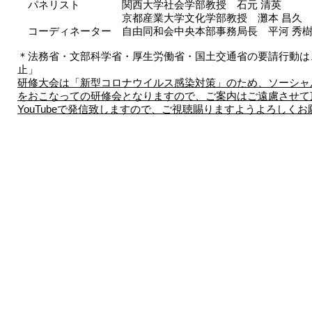
パネリスト 関西大学社会学部教授 石元 清英
京都産業大学文化学部教授 灘本 昌久
コーディネーター 自由同和会中央本部事務局長 平河 秀
＊法務省・文部科学省・厚生労働省・国土交通省の要請行動は
止」
研修大会は「新型コロナウイルス感染対策」のため、ソーシャ
をおこなっての研修会となりますので、ご案内はご遠慮させて
YouTubeで発信致しますので、ご視聴賜りますようよろしく