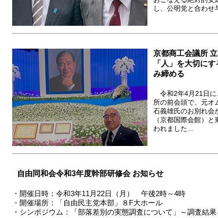
し、公明党と合わせ与党
京都商工会議所 
「人」を大切にす
み締める
令和2年4月21日
所の前会頭で、元オ
石義雄氏のお別れ会が
（京都国際会館）と
われました...
自由同和会令和3年度幹部研修会 お知らせ
・開催日時：令和3年11月22日（月） 午後2時～4時
・開催場所：「自由民主党本部」８F大ホール
・シンポジウム：「部落差別の実態調査について」～調査結果