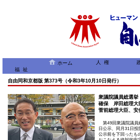
人権
ホーム
福祉
自由同和京都版 第373号（令和3年10月10日発行）
衆議院議員総選挙
確保 岸田総理大
菅前総理大臣、安
第49回衆議院議員総選
日公示、同月31日
公示前を下回ったも
おこなえる絶対的安定