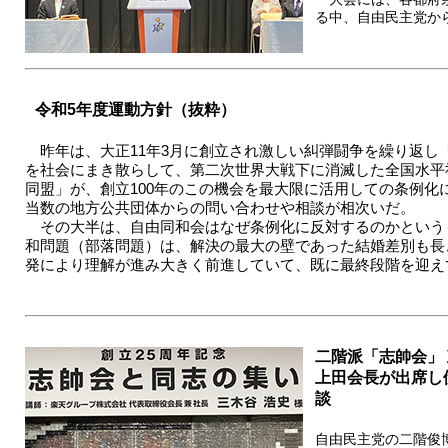
る中、自由民主党から
令和5年度運動方針（抜粋）
昨年は、大正11年3月に創立され激しい糾弾闘争を繰り返し
を社会にまき散らして、第二次世界大戦下に消滅した全国水平
同盟」が、創立100年のこの機会を最大限に活用しての条例化
当数の地方公共団体からの問い合わせや相談が相次いだ。
その大半は、自由同和会はなぜ条例化に反対するのかという
和問題（部落問題）は、解決の最大の壁であった結婚差別も長
発により理解が進み大きく前進していて、既に最終段階を迎えてい
二階派「志帥会」
上田会長が出席し
談
自由民主党の二階俊