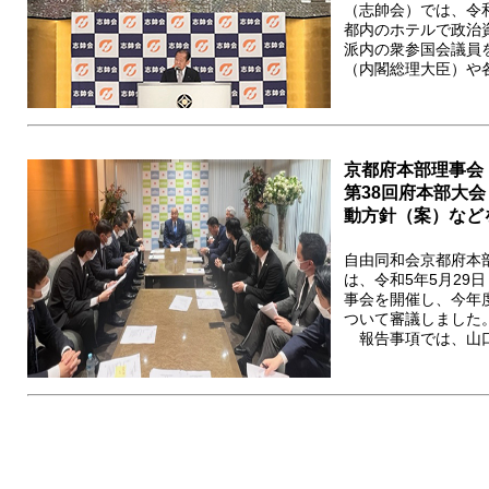
（志帥会）では、令和
都内のホテルで政治
派内の衆参国会議員
（内閣総理大臣）や各
京都府本部理事会
第38回府本部大会
動方針（案）など
自由同和会京都府本
は、令和5年5月29
事会を開催し、今年
ついて審議しました
報告事項では、山口勝