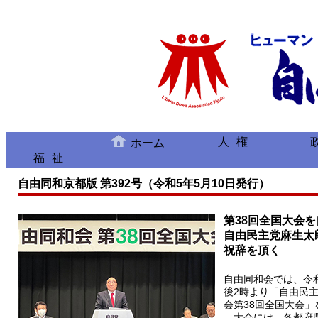
人権
ホーム
福祉
自由同和京都版 第392号（令和5年5月10日発行）
第38回全国大会
自由民主党麻生太
祝辞を頂く
自由同和会では、令和
後2時より「自由民主
会第38回全国大会
大会には、各都府県